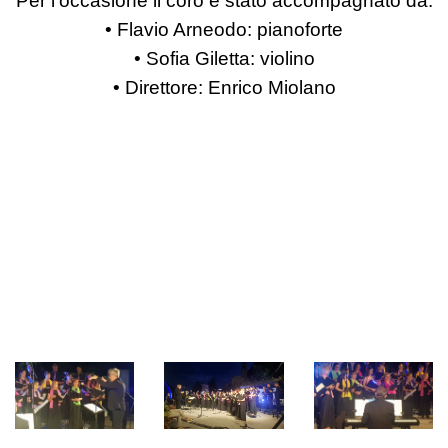
Per l’occasione il coro è stato accompagnato da:
•
Flavio Arneodo:
pianoforte
•
So
fi
a Giletta:
violino
• Direttore
:
Enrico Miolano