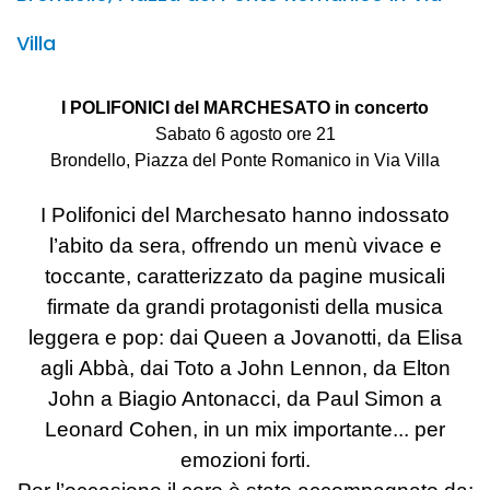
Villa
I POLIFONICI del MARCHESATO in concerto
Sabato 6 agosto ore 21
Brondello, Piazza del Ponte Romanico in Via Villa
I Polifonici del Marchesato hanno indossato
l’abito da
sera, o
ff
rendo un
menù vivace e
toccante
, caratterizzato da pa
gine musicali
fir
mate da grandi protagonisti della musica
leggera e
pop: dai
Queen
a
Jovanotti
, da
Elisa
agli
Abbà
, dai
Toto
a
John Lennon
,
da
Elton
John
a
Biagio Antonacci
, da
Paul Simon
a
Leonard Cohen
, in
un mix importante... per
emozioni forti.