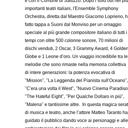
e con il Comune di Saluzzo. Dopo i sold out nei pi
importanti teatri italiani, l'Ensemble Symphony
Orchestra, diretta dal Maestro Giacomo Loprieno, 
fatto tappa a Suoni dal Monviso per un omaggio
speciale al più grande compositore italiano di tutti i
tempi con oltre 500 colonne sonore, 70 milioni di
dischi venduti, 2 Oscar, 3 Grammy Award, 4 Golde
Globe e 1 Leone d’oro. Un viaggio incredibile tra le
melodie che sono rimaste nella memoria collettiva
di intere generazioni: la potenza evocativa di
"Mission", "La Leggenda del Pianista sull'Oceano",
"C'era una volta il West", "Nuovo Cinema Paradiso
"The Hateful Eight", "Per Qualche Dollaro in più",
"Malena" e tantissime altre. In questa magica sera
di musica e teatro, anche l’attore Matteo Taranto ha
guidato il pubblico dando voce ai personaggi e alle