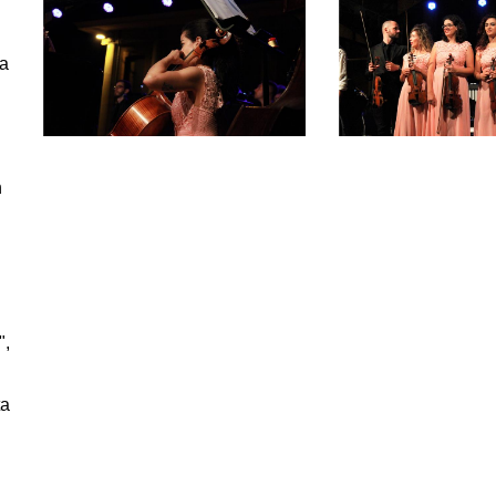
ù
ha
n
",
ta