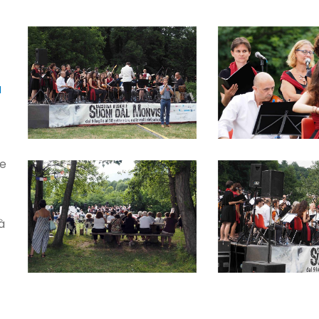
a
le
à